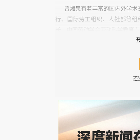
曾湘泉有着丰富的国内外学术
行、国际劳工组织、人社部等组
长、中国劳动学会劳动科学教育专
工时超长的另一面，是部分群体
城镇就业人员调查周平均工时处于“
提升。他说，近几年网约车司机
还
生理极限，带来了巨大的安全隐
过长的情况，工时长短在不同所有
这一看似矛盾的现象，反映出
从整体来看，中国就业人员工