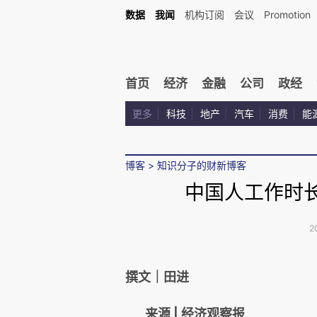
数据
我闻
机构订阅
会议
Promotion
首页
经济
金融
公司
政经
更多
科技
地产
汽车
消费
能
博客
>
知识分子的财新博客
中国人工作时
2
撰文｜田进
来源 | 经济观察报