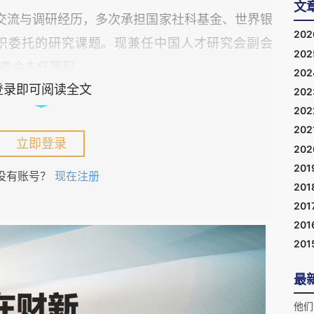
文
交流与调研经历，多次承担国家社科基金、世界银
20
织委托的研究课题。现兼任中国人才研究会副会
20
委会主任等职。
20
登录即可阅读全文
20
的工时不足。曾湘泉发现，2018年—2022年，
20
202
20小时以下”“20—39小时”区间的群体占比持续
立即登录
20
、外卖骑手等职业的大量从业者，工作时长已突破
201
没有账号？
现在注册
患。相比之下，垄断型行业的员工则鲜少出现工时
201
制单位之间存在显著差异。
201
201
201
中国就业市场的复杂性。
最
作时长仍旧处于高位，超过相关法规规定的“每日