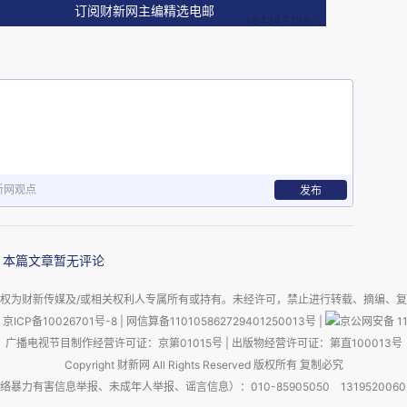
订阅财新网主编精选电邮
新网观点
发布
本篇文章暂无评论
权为财新传媒及/或相关权利人专属所有或持有。未经许可，禁止进行转载、摘编、
京ICP备10026701号-8
|
网信算备110105862729401250013号
|
京公网安备 11
广播电视节目制作经营许可证：京第01015号
|
出版物经营许可证：第直100013号
Copyright 财新网 All Rights Reserved 版权所有 复制必究
害信息举报、未成年人举报、谣言信息）：010-85905050 13195200605 举报邮