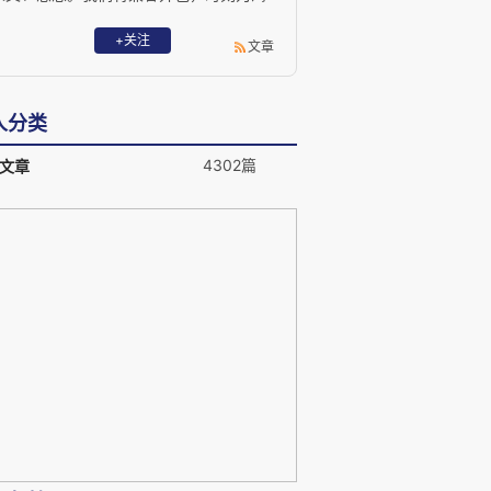
望知识、独立思考的人努力，共享人类知
识、共析现代思想、共建智趣中国。
+关注
文章
人分类
4302篇
文章