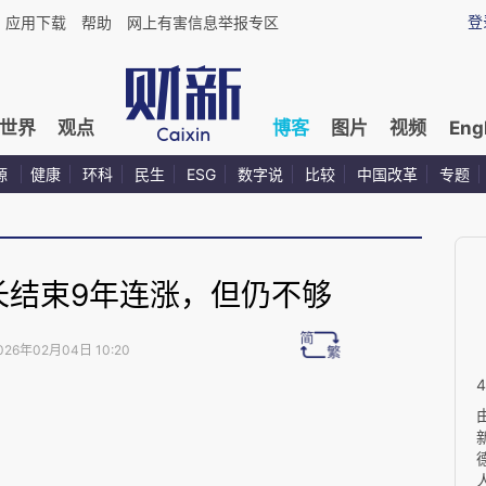
登
应用下载
帮助
网上有害信息举报专区
世界
观点
博客
图片
视频
Eng
源
健康
环科
民生
ESG
数字说
比较
中国改革
专题
长结束9年连涨，但仍不够
026年02月04日 10:20