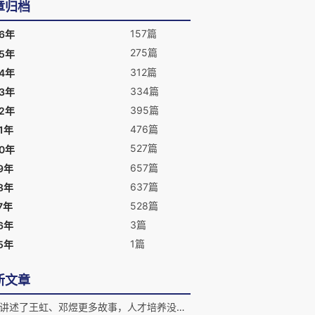
章归档
157篇
26年
275篇
25年
312篇
24年
334篇
23年
395篇
22年
476篇
1年
527篇
20年
657篇
9年
637篇
8年
528篇
7年
3篇
6年
1篇
5年
新文章
他们讲述了王虹、邓煜更多故事，人才培养没有固定模式