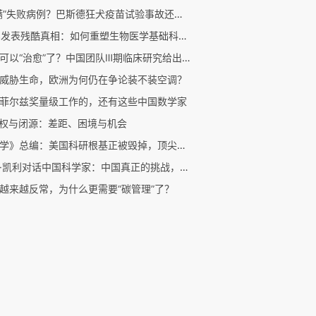
“隐瞒”失败病例？巴斯德狂犬疫苗试验事故还原｜商周专栏
CNS发表残酷真相：如何重塑生物医学基础科研的信任机制？
乙肝可以“治愈”了？中国团队Ⅲ期临床研究给出新答案
威胁生命，欧洲为何仍在争论装不装空调？
菲尔兹奖量级工作的，还有这些中国数学家
开权与闭源：差距、困境与机会
《科学》总编：美国科研根基正被毁掉，顶尖高校却集体沉默
凯文·凯利对话中国科学家：中国真正的挑战，不是人工智能，是原创性
越来越反常，为什么更需要“碳管理”了？