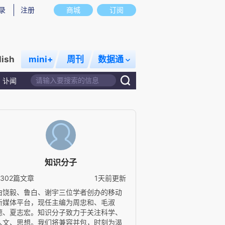
录
注册
商城
订阅
lish
mini+
周刊
数据通
讣闻
知识分子
4302篇文章
1天前更新
由饶毅、鲁白、谢宇三位学者创办的移动
新媒体平台，现任主编为周忠和、毛淑
德、夏志宏。知识分子致力于关注科学、
人文、思想。我们将兼容并包，时刻为渴