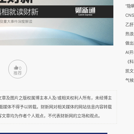
工作时间不超过44小时”的工时标准。
已成为中国劳动力市场的一个突出问题，如果将低
甚至可能反映了就业质量的低下。为应对工时过长
热浪
劳动者的月最低工资标准，调整为小时最低工资标
做出
AI
当于为企业提供了优惠的劳动力“包月套餐”，变相
0
推荐
时的方式降低用工成本。
气候
足的重要原因之一，是劳动分配率（员工工资与企
及图片之版权属博主本人及/或相关权利人所有，未经博主
政府和工会发挥作用。中国经济发展到当前阶段，
平面媒体不得予以转载。财新网对相关媒体的网站信息内容转载
客文章均为作者个人观点，不代表财新网的立场和观点。
再一味追求劳动力的低成本优势。