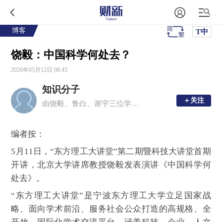
博客
T中
饶毅：中国科学何处去？
2026年05月12日 08:43
知识分子
＋关注
＋关注
由饶毅、鲁白、谢宇三位学者创办的移动新媒体平台，现任主编为周忠和、毛淑德、夏志宏。
编者按：
5月11日，“东方理工大讲堂”第二期暨科技大讲堂首期
开讲，北京大学讲席教授饶毅发表演讲《中国科学何
处去》。
“东方理工大讲堂”是宁波东方理工大学立足国家战
略、面向学术前沿、服务社会公众打造的高规格、全