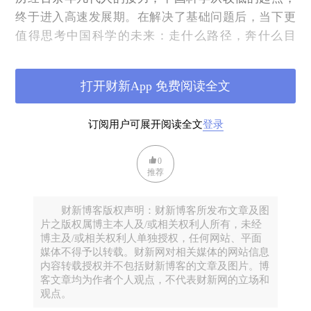
终于进入高速发展期。在解决了基础问题后，当下更
值得思考中国科学的未来：走什么路径，奔什么目
标。
中国科学努力的长远目标，不仅应该从“世界一流”迈
打开财新App 免费阅读全文
向“世界领先”，而且更应该为全世界贡献“科学向
善”的理念和实践，最终引领全世界发展、服务全人类
订阅用户可展开阅读全文
登录
幸福。
我国科学必须自身实力上升到足够高度，才能引领全
0
推荐
球的科学世界；我国科学必须自身精神高尚，才能团
结全球的科学世界。
财新博客版权声明：财新博客所发布文章及图
片之版权属博主本人及/或相关权利人所有，未经
博主及/或相关权利人单独授权，任何网站、平面
媒体不得予以转载。财新网对相关媒体的网站信息
内容转载授权并不包括财新博客的文章及图片。博
客文章均为作者个人观点，不代表财新网的立场和
观点。