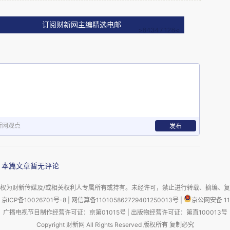
两国的教育尤其是数学教育有进行一些比较的基
订阅财新网主编精选电邮
产生在我到达留学目的地密歇根州立大学后的第一
馆出版了我的书《亲历美国教育：三十年的体验与思
个新来乍到的外国研究生“新的发现”，包括对美
现：
新网观点
发布
个南大鼓楼老校区的密歇根州立大学，第一次给美
上是全世界最发达国家的学生，他们的脑子也一定
本篇文章暂无评论
富的，一定要使出浑身解数教，不能让他们小看自
权为财新传媒及/或相关权利人专属所有或持有。未经许可，禁止进行转载、摘编、
生问的问题十分简单，都是我想都不要想就能完全
京ICP备10026701号-8
|
网信算备110105862729401250013号
|
京公网安备 11
广播电视节目制作经营许可证：京第01015号
|
出版物经营许可证：第直100013号
简单初等函数的导数运算，或一元二次方程的求根
Copyright 财新网 All Rights Reserved 版权所有 复制必究