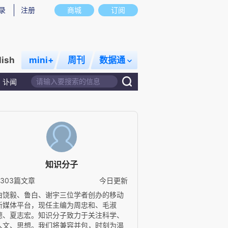
录
注册
商城
订阅
lish
mini+
周刊
数据通
讣闻
知识分子
4303篇文章
今日更新
由饶毅、鲁白、谢宇三位学者创办的移动
新媒体平台，现任主编为周忠和、毛淑
德、夏志宏。知识分子致力于关注科学、
人文、思想。我们将兼容并包，时刻为渴