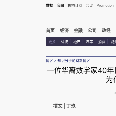
数据
我闻
机构订阅
会议
Promotion
首页
经济
金融
公司
政经
更多
科技
地产
汽车
消费
能
博客
>
知识分子的财新博客
一位华裔数学家40
为
2
撰文 | 丁玖