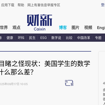
登
应用下载
帮助
网上有害信息举报专区
世界
观点
博客
图片
视频
Eng
源
健康
环科
民生
ESG
数字说
比较
中国改革
专题
年目睹之怪现状：美国学生的数学
什么那么差？
025年09月17日 10:05