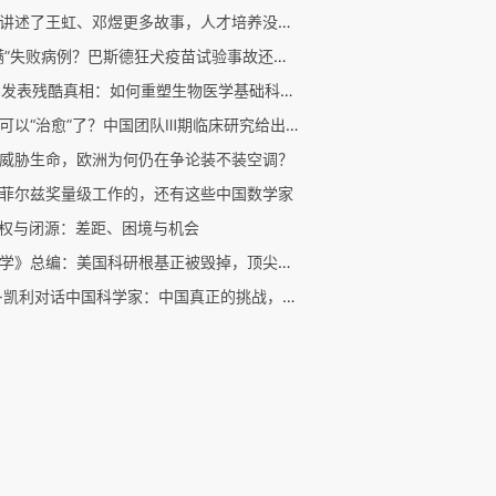
他们讲述了王虹、邓煜更多故事，人才培养没有固定模式
“隐瞒”失败病例？巴斯德狂犬疫苗试验事故还原｜商周专栏
CNS发表残酷真相：如何重塑生物医学基础科研的信任机制？
乙肝可以“治愈”了？中国团队Ⅲ期临床研究给出新答案
威胁生命，欧洲为何仍在争论装不装空调？
菲尔兹奖量级工作的，还有这些中国数学家
开权与闭源：差距、困境与机会
《科学》总编：美国科研根基正被毁掉，顶尖高校却集体沉默
凯文·凯利对话中国科学家：中国真正的挑战，不是人工智能，是原创性