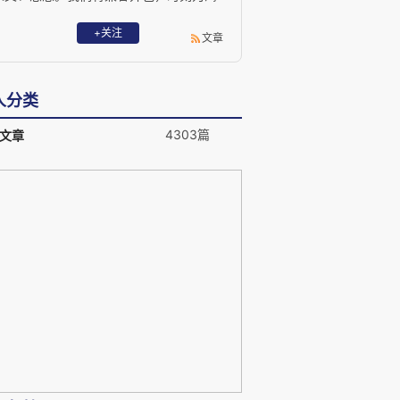
望知识、独立思考的人努力，共享人类知
识、共析现代思想、共建智趣中国。
+关注
文章
人分类
4303篇
文章