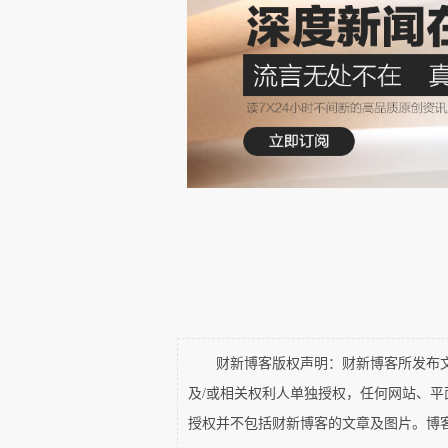
14-5等于11？
我于1986年元旦赴美，去
报酬支付读书及生活开销，我同
讲小班初等微积分。1990年获
授而开始全职教书，直至退休。
之前，我在国内也教过数学，
当了一个月的代课老师，教了一
体积。1984年在本科母校南京
财新博客版权声明：财新博客所发布文章
年教了物理系和天文系新生的基础
及/或相关权利人单独授权，任何网站、
本系大四学生的专业课“最优化理
授权并不包括财新博客的文章及图片。博
十年间，利用回国访问的机会，