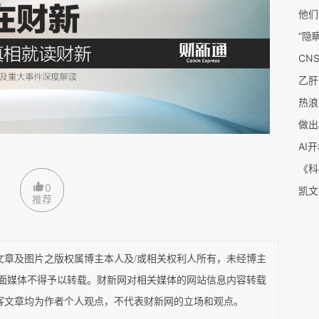
了密歇根州立大学数学系读博士学位。为了获得工作
时也在系里担任教学助理，先当习题课老师，后主
热浪
得学位后，我应聘担任另一所州立大学的正式助理教
做出
AI
0
最早的实践是在14周岁那年，刚高中毕业不久的我
推荐
个初中班的数学，第一节课讲的是怎样计算球冠的
大学数学系拿到硕士学位后，我留系任教，第一个学
及图片之版权属博主本人及/或相关权利人所有，未经博主
课“甲类高等数学”，第二个学年的秋季学期教了
平面媒体不得予以转载。财新网对相关媒体的网站信息内容转载
论和方法”，然后我就出国留学去了。在过去的几
客文章均为作者个人观点，不代表财新网的立场和观点。
我也曾在多地多次讲授过大学数学课程。这样说