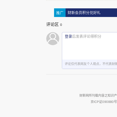
来，我在中美两国都教过书，对
推广
财新会员积分兑好礼
础。
评论区
0
我对美国数学教育的初步印象
登录
后发表评论得积分
个学季中，2016年，商务印书
考》，书中第三章专门回忆了我这
国理工科大学生数学知识现状的发
评论仅代表网友个人观点，不代表财
“来到占地面积可以覆盖五十
国大学生教室答疑前，我想，班
是最灵光的，知识也一定是最丰
财新网所刊载内容之知识产
己。没想到，一个小时下来，学
京ICP证090880号
回答的。比如像多项式这样的最