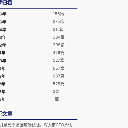
章归档
158篇
26年
275篇
25年
312篇
24年
334篇
23年
395篇
22年
476篇
1年
527篇
20年
657篇
9年
637篇
8年
528篇
7年
3篇
6年
1篇
5年
新文章
又有儿童死于基因编辑试验，辉大前CEO承认使用过高剂量