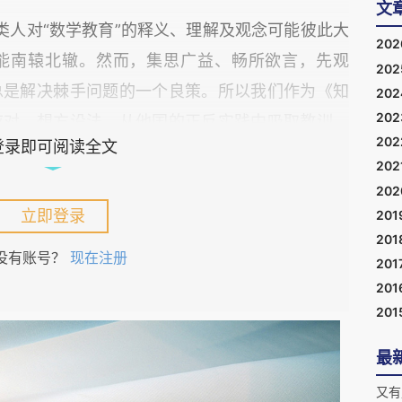
文
类人对“数学教育”的释义、理解及观念可能彼此大
20
能南辕北辙。然而，集思广益、畅所欲言，先观
20
总是解决棘手问题的一个良策。所以我们作为《知
20
20
应对，想方设法，从他国的正反实践中吸取教训，
20
登录即可阅读全文
和效率。
202
20
三十五年书的一所美国研究型公立大学正式退休，
立即登录
201
数学教育方方面面的若干观察。在这篇文章里，我
201
没有账号？
现在注册
201
的美国数学教育，并提出自己的点滴感想，以抛砖
201
201
最