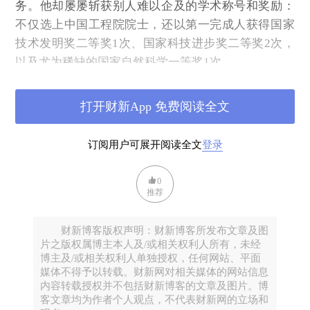
务。他却屡屡斩获别人难以企及的学术称号和奖励：
不仅选上中国工程院院士，还以第一完成人获得国家
技术发明奖二等奖1次、国家科技进步奖二等奖2次，
以及尤为稀缺的国家自然科学一等奖1次。
这当中，国家自然科学一等奖是中国自然科学领域的
最高荣誉，长期从严评选，也因此经常空缺，2000年
打开财新App 免费阅读全文
至2013年间仅颁发过五次。2015年，张尧学团队获得
该奖。当时，张尧学已担任中南大学校长三年，而申
订阅用户可展开阅读全文
登录
报国家自然科学一等奖用了清华大学教授身份。
0
推荐
财新博客版权声明：财新博客所发布文章及图
片之版权属博主本人及/或相关权利人所有，未经
博主及/或相关权利人单独授权，任何网站、平面
媒体不得予以转载。财新网对相关媒体的网站信息
内容转载授权并不包括财新博客的文章及图片。博
客文章均为作者个人观点，不代表财新网的立场和