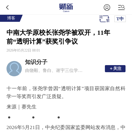
博客
T中
中南大学原校长张尧学被双开，11年
前“透明计算”获奖引争议
2026年05月22日 08:01
知识分子
＋关注
＋关注
由饶毅、鲁白、谢宇三位学者创办的移动新媒体平台，现任主编为周忠和、毛淑德、夏志宏。
十一年前，张尧学曾因“透明计算”项目获国家自然科
学一等奖而引发广泛质疑。
来源｜赛先生
● ● ●
2026年5月21日，中央纪委国家监委网站发布消息，中