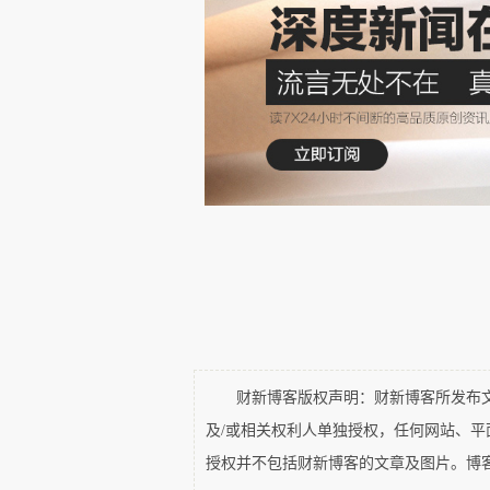
位置的华人科学家为何决定回到
中国今天的科研环境？又准备在这
舒校坤的经历，某种程度上带
四川大学理论物理专业，后来进入
留学，在俄勒冈大学获得生物物理
博士后阶段，他进入2008
Tsien）
的实验室。钱永健因发现
了现代活体成像技术的发展。
2010年，他在UCSF独立
财新博客版权声明：财新博客所发布文章
成一种独特的研究路径：既开发
及/或相关权利人单独授权，任何网站、
步尝试将其推进到药物开发。他尤
授权并不包括财新博客的文章及图片。博