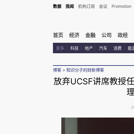
数据
我闻
机构订阅
会议
Promotion
首页
经济
金融
公司
政经
更多
科技
地产
汽车
消费
能
博客
>
知识分子的财新博客
放弃UCSF讲席教授
2