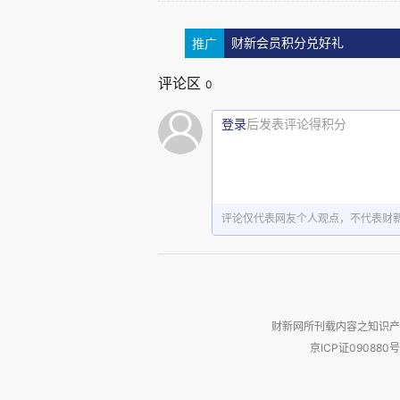
从物理化学机制出发，寻找新的药
推广
财新会员积分兑好礼
而这一次回国，他更在意的是
评论区
0
让物理、化学、生物、AI等不同
登录
后发表评论得积分
命系统，也寻找新的药物可能。
撰文｜张天祁‍
评论仅代表网友个人观点，不代表财
● ● ●
01
财新网所刊载内容之知识产
回来的两个理由
京ICP证090880号