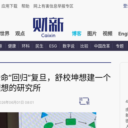
登
应用下载
帮助
网上有害信息举报专区
世界
观点
博客
图片
视频
Eng
源
健康
环科
民生
ESG
数字说
比较
中国改革
专题
任命“回归”复旦，舒校坤想建一个
理想的研究所
026年06月01日 08:01