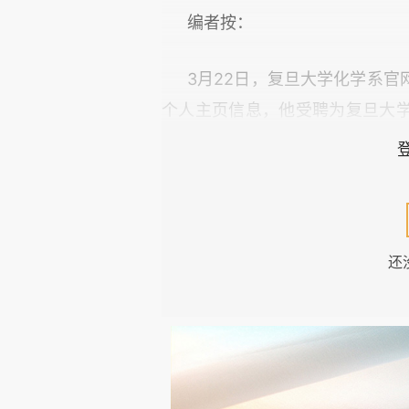
编者按：
3月22日，复旦大学化学系
个人主页信息，他受聘为复旦大
技术智能研究所 iCOBRA 创始所
从美国加州大学旧金山分校
（
UCSF）
终身教授的位置离开，回
位受到关注的归国科学家。
还
从人工智能、数学到生命科学
学者选择回国，也有不少外国学
代叙事，《知识分子》更加关心