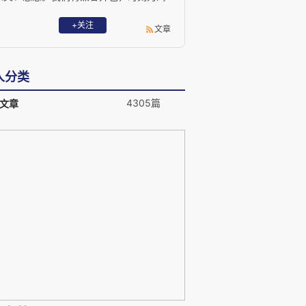
望知识、独立思考的人努力，共享人类知
识、共析现代思想、共建智趣中国。
+关注
文章
人分类
4305篇
文章