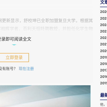
文
20
20
官网更新显示，舒校坤已全职加盟复旦大学。根据其
20
学相辉学者、百利天恒特聘教授，并担任化学生物
20
长。
20
登录即可阅读全文
202
20
University of California, San Francisco，简称
立即登录
201
到复旦大学组建新的研究机构，舒校坤是近来又一
201
没有账号？
现在注册
201
201
，越来越多长期任职于海外高校与研究机构的华人
201
者全职加入中国的大学或研究机构。相比宏大的时
最
的是：这些已经在海外成熟科研体系中建立起稳定
他，