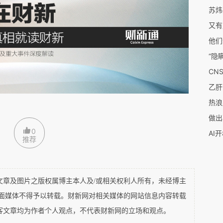
中国，外国学者为何决定来到中国？他们如何理解
里继续推进怎样的研究与机构建设？
有鲜明的时代印记。他是浙江奉化人，本科毕业于
复旦大学攻读凝聚态物理硕士。2003年，他赴美
博士学位。
热浪
年诺贝尔化学奖得主、华裔科学家钱永健
（Roger Y.
做出
和改造绿色荧光蛋白
（GFP）
而闻名，也深刻影响
0
AI
推荐
建组。在美国的十多年里，他获得终身教职，也逐渐形
及图片之版权属博主本人及/或相关权利人所有，未经博主
新的生物技术工具，也同时研究疾病机制，并进一
平面媒体不得予以转载。财新网对相关媒体的网站信息内容转载
其关注那些传统意义上“不可成药”的靶点，希望
客文章均为作者个人观点，不代表财新网的立场和观点。