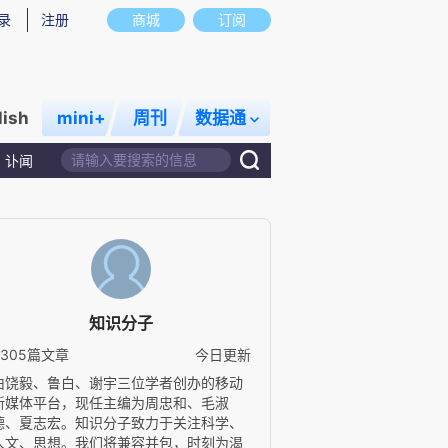
录
注册
商城
订阅
lish
mini+
周刊
数据通
讣闻
知识分子
4305篇文章
今日更新
由饶毅、鲁白、谢宇三位学者创办的移动
新媒体平台，现任主编为周忠和、毛淑
德、夏志宏。知识分子致力于关注科学、
人文、思想。我们将兼容并包，时刻为渴