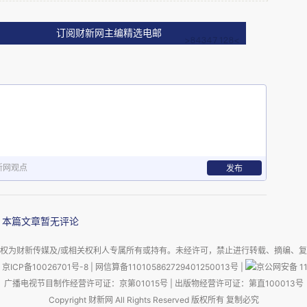
物研发路径。
订阅财新网主编精选电邮
，能否在国内建立一个真正跨学科协作的新平台：
背景的研究者长期聚在一起，用新的工具去理解生
新网观点
发布
本篇文章暂无评论
权为财新传媒及/或相关权利人专属所有或持有。未经许可，禁止进行转载、摘编、
京ICP备10026701号-8
|
网信算备110105862729401250013号
|
京公网安备 11
广播电视节目制作经营许可证：京第01015号
|
出版物经营许可证：第直100013号
Copyright 财新网 All Rights Reserved 版权所有 复制必究