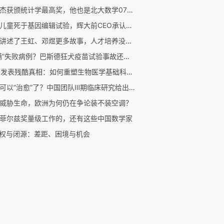
苏炜杰获颁统计学最高奖，他也是北大数学07级校友
又有儿童死于基因编辑试验，辉大前CEO承认使用过高剂量
他们讲述了王虹、邓煜更多故事，人才培养没有固定模式
“隐瞒”失败病例？巴斯德狂犬疫苗试验事故还原｜商周专栏
CNS发表残酷真相：如何重塑生物医学基础科研的信任机制？
乙肝可以“治愈”了？中国团队Ⅲ期临床研究给出新答案
威胁生命，欧洲为何仍在争论装不装空调？
菲尔兹奖量级工作的，还有这些中国数学家
开权与闭源：差距、困境与机会