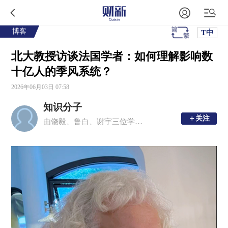
博客
T中
北大教授访谈法国学者：如何理解影响数
十亿人的季风系统？
2026年06月03日 07:58
知识分子
＋关注
＋关注
由饶毅、鲁白、谢宇三位学者创办的移动新媒体平台，现任主编为周忠和、毛淑德、夏志宏。