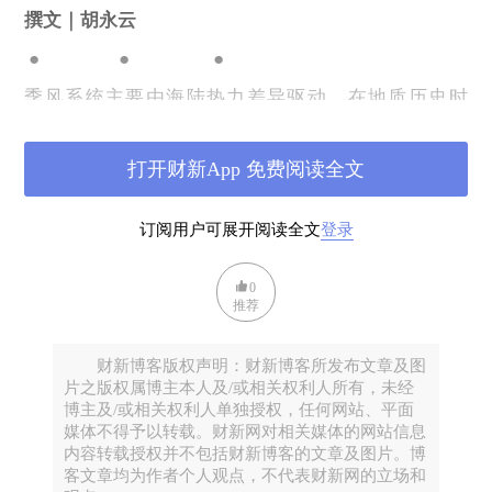
撰文｜胡永云‍
● ● ●
季风系统主要由海陆热力差异驱动。在地质历史时
期，海陆分布经历了剧烈的分裂与聚合变化。这些海
陆分布的变化如何影响季风系统？这一问题不仅是理
打开财新App 免费阅读全文
解季风系统演化的关键，也是理解地球系统演化的核
心。
订阅用户可展开阅读全文
登录
带着这个问题，《国家科学评论》（National Science
Review，NSR）编委、北京大学胡永云教授代表NSR
0
推荐
采访了法国气候与环境科学实验室（LSCE）研究主
任、季风与古气候领域的国际著名学者Gilles Ramstein
财新博客版权声明：财新博客所发布文章及图
博士。本次访谈从现代季风出发，延伸至古季风与未
片之版权属博主本人及/或相关权利人所有，未经
来季风。Ramstein博士回顾了自己在季风与古气候领
博主及/或相关权利人单独授权，任何网站、平面
域的主要贡献和研究经验，也提到了中国学者在这个
媒体不得予以转载。财新网对相关媒体的网站信息
内容转载授权并不包括财新博客的文章及图片。博
领域的贡献，并为青年科学家提出了宝贵建议与殷切
客文章均为作者个人观点，不代表财新网的立场和
期望。