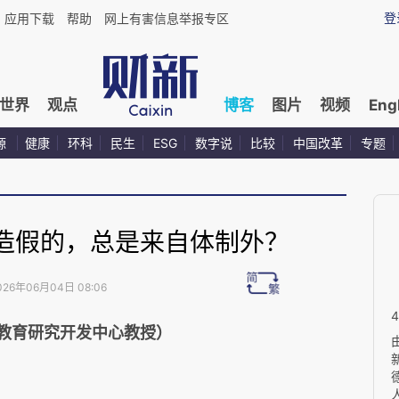
登
应用下载
帮助
网上有害信息举报专区
世界
观点
博客
图片
视频
Eng
源
健康
环科
民生
ESG
数字说
比较
中国改革
专题
造假的，总是来自体制外？
026年06月04日 08:06
教育研究开发中心教授）‍