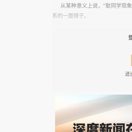
从某种意义上说，“耿同学现
系的一面镜子。
01
问题不在于有没有造假，而在
在任何国家，科研活动都不可
还
美国曾发生震惊世界的舍恩（Jan
造假事件，日本有小保方晴子ST
文抄袭而被撤销学位。
因此，学术不端并非中国特有