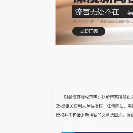
真正反映一个国家科研治理水
现、独立调查并得到公正处理。
现代科研体系实际上建立在多
从实验记录到实验室内部审核
监督到科研诚信调查，理论上形成
如果一个外部博主能够在短时
财新博客版权声明：财新博客所发布文章
题，那么人们自然会追问：
及/或相关权利人单独授权，任何网站、
授权并不包括财新博客的文章及图片。博
这些制度为何没有更早发挥作