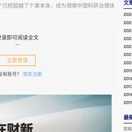
文
象”已经超越了个案本身，成为观察中国科研治理体
20
20
20
登录即可阅读全文
20
20
于谁发现造假
202
立即登录
20
能完全杜绝学术不端。
201
没有账号？
现在注册
201
201
 Hendrik Schön）事件，韩国有黄禹锡干细胞
201
AP细胞事件，德国则出现过多位政治人物因博士论
201
最
现象。