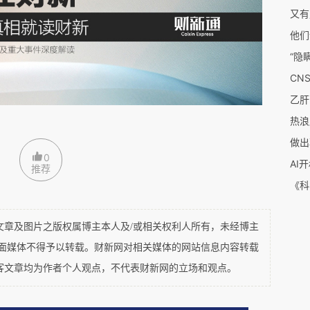
平的，不是有没有问题，而是问题能否被及时发
重监督机制之上。
热浪
，从项目验收到学术期刊同行评议，从学术委员会
做出
0
了层层把关的制度安排。
AI
推荐
间内利用公开数据库和图像比对软件发现明显问
及图片之版权属博主本人及/或相关权利人所有，未经博主
平面媒体不得予以转载。财新网对相关媒体的网站信息内容转载
客文章均为作者个人观点，不代表财新网的立场和观点。
用？