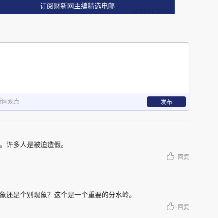
的问题。
订阅财新网主编精选电邮
了较为完整的科研诚信制度框架。从教育部到科技
到各高校，都出台了大量关于科研诚信建设的政策
于制度是否真正发挥作用。
新网观点
发布
。许多人是被迫造假。
·
回复
TAP细胞事件。
象还是个别现象？这个是一个重要的分水岭。
·
回复