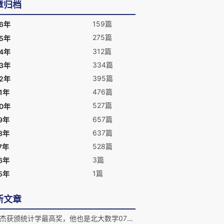
章归档
159篇
26年
275篇
25年
312篇
24年
334篇
23年
395篇
22年
476篇
1年
527篇
20年
657篇
9年
637篇
8年
528篇
7年
3篇
6年
1篇
5年
新文章
苏炜杰获颁统计学最高奖，他也是北大数学07级校友