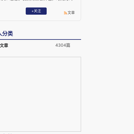
望知识、独立思考的人努力，共享人类知
识、共析现代思想、共建智趣中国。
+关注
文章
人分类
4304篇
文章