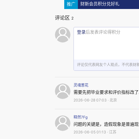
这恰恰是当前讨论最值得关注
推广
财新会员积分兑好礼
评论区
2
事实上，近年来中国已经建立
登录
后发表评论得积分
部，从国家自然科学基金委员会
文件。
问题并不在于没有制度，而在
评论仅代表网友个人观点，不代表财
02
灵魂葱花
需要先把毕业要求和评价指标改了
2026-06-28 07:03 · 北京
从小保方事件看科研诚信治理
释然7Fg
2014年，日本发生了著名的S
问题的关键是，造假现象是普遍现
2026-06-05 01:13 · 江苏