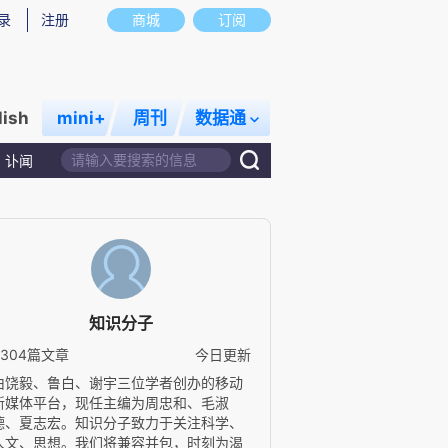
录
注册
商城
订阅
lish
mini+
周刊
数据通
讣闻
知识分子
4304篇文章
今日更新
由饶毅、鲁白、谢宇三位学者创办的移动
新媒体平台，现任主编为周忠和、毛淑
德、夏志宏。知识分子致力于关注科学、
人文、思想。我们将兼容并包，时刻为渴