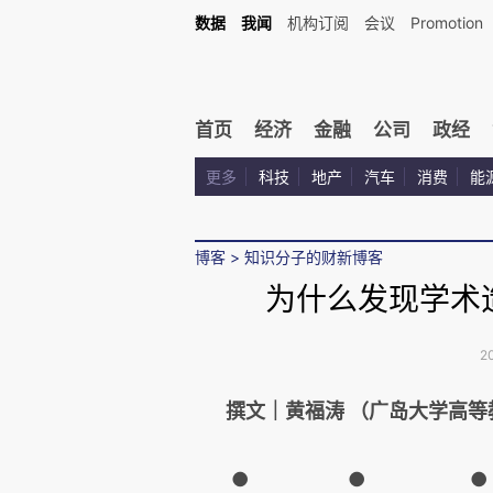
数据
我闻
机构订阅
会议
Promotion
首页
经济
金融
公司
政经
更多
科技
地产
汽车
消费
能
博客
>
知识分子的财新博客
为什么发现学术
2
撰文｜黄福涛 （广岛大学高等
● ● ●