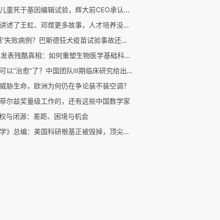
又有儿童死于基因编辑试验，辉大前CEO承认使用过高剂量
他们讲述了王虹、邓煜更多故事，人才培养没有固定模式
“隐瞒”失败病例？巴斯德狂犬疫苗试验事故还原｜商周专栏
CNS发表残酷真相：如何重塑生物医学基础科研的信任机制？
乙肝可以“治愈”了？中国团队Ⅲ期临床研究给出新答案
威胁生命，欧洲为何仍在争论装不装空调？
菲尔兹奖量级工作的，还有这些中国数学家
开权与闭源：差距、困境与机会
《科学》总编：美国科研根基正被毁掉，顶尖高校却集体沉默