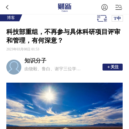
博客
T中
科技部重组，不再参与具体科研项目评审
和管理，有何深意？
2023年03月08日 01:53
知识分子
＋关注
＋关注
由饶毅、鲁白、谢宇三位学者创办的移动新媒体平台，现任主编为周忠和、毛淑德、夏志宏。