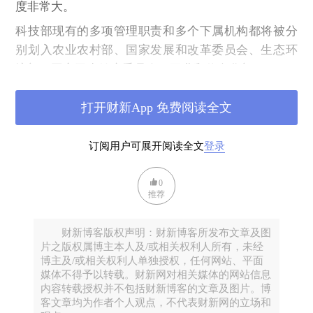
度非常大。
科技部现有的多项管理职责和多个下属机构都将被分
别划入农业农村部、国家发展和改革委员会、生态环
境部、国家卫生健康委员会、工业和信息化部。
另外，2018年被科技部整合的国家外国专家局将被划
打开财新App 免费阅读全文
入人力资源和社会保障部。
更重要的是，“重组后的科学技术部不再参与具体科研
订阅用户可展开阅读全文
登录
项目评审和管理。”
另外根据国务委员兼国务院秘书长肖捷在十四届全国
0
推荐
人大一次会议第二次全体会议上关于《国务院机构改
革方案》（以下简称“《方案》”）的说明，组建中央
财新博客版权声明：财新博客所发布文章及图
科技委员会，中央科技委员会办事机构职责由重组后
片之版权属博主本人及/或相关权利人所有，未经
的科学技术部承担。
博主及/或相关权利人单独授权，任何网站、平面
媒体不得予以转载。财新网对相关媒体的网站信息
科技部不再参与具体科研项目评审和管理
内容转载授权并不包括财新博客的文章及图片。博
客文章均为作者个人观点，不代表财新网的立场和
肖捷在受国务院委托作关于《国务院机构改革方案》