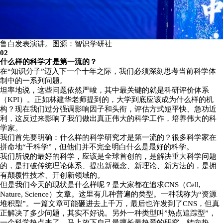
鲁白发表演讲。图源：智识学研社
02
什么样的科学才是第一流的？
在“知识分子”迈入下一个十年之际，我们必须深刻思考当前科学体
制中的一系列问题。
坦率地说，这些问题依然严峻，其中最关键的就是科研评价体系
（KPI）。正如林建华老师提到的，大学到底应该成为什么样的机
构？现在我们过分强调影响因子和头衔，评估方式短平快、急功近
利，这反过来影响了我们做出真正伟大的科学工作，培养伟大的科
学家。
我们首先要明确：什么样的科学研究才是第一流的？很多科学家在
拼命地“干科学”，但他们并不完全明白什么是最好的科学。
我们所说的最好的科学，应该是全球首创的，是解决重大科学问题
的，是打破传统理论体系、提出新概念、新理论、新方法的，是拥
有颠覆性技术、开创新领域的。
但是我们今天的现状是什么样呢？是大家都在追求CNS（Cell,
Nature, Science）文章。这里有几种普遍的类型。一种我称为“资源
堆积型”。一篇文章可能砸进去上千万，最后也许发到了CNS，但真
正解决了多少问题，其实不好说。另外一种类型叫”热点追踪型”，
一个科学热点来了，马上放下自己最擅长最热爱的研究，转向热