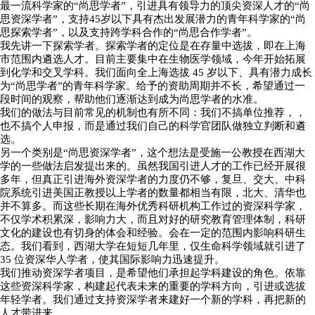
最一流科学家的“尚思学者”，引进具有领导力的顶尖资深人才的“尚
思资深学者”，支持45岁以下具有杰出发展潜力的青年科学家的“尚
思探索学者”，以及支持跨学科合作的“尚思合作学者”。
我先讲一下探索学者。探索学者的定位是在存量中选拔，即在上海
市范围内遴选人才。目前主要集中在生物医学领域，今年开始拓展
到化学和交叉学科。我们面向全上海选拔 45 岁以下、具有潜力成长
为“尚思学者”的青年科学家。给予的资助周期并不长，希望通过一
段时间的观察，帮助他们逐渐达到成为尚思学者的水准。
我们的做法与目前常见的机制也有所不同：我们不搞单位推荐，，
也不搞个人申报，而是通过我们自己的科学官团队做独立判断和遴
选。
另一个类别是“尚思资深学者”，这个想法是受施一公教授在西湖大
学的一些做法启发提出来的。虽然我国引进人才的工作已经开展很
多年，但真正引进海外资深学者的力度仍不够，复旦、交大、中科
院系统引进美国正教授以上学者的数量都相当有限，北大、清华也
并不算多。而这些长期在海外优秀科研机构工作过的资深科学家，
不仅学术积累深，影响力大，而且对好的研究教育管理体制，科研
文化的建设也有切身的体会和经验。会在一定的范围内影响科研生
态。我们看到，西湖大学在短短几年里，仅生命科学领域就引进了
35 位资深华人学者，使其国际影响力迅速提升。
我们推动资深学者项目，是希望他们承担起学科建设的角色。依靠
这些资深科学家，构建起代表未来的重要的学科方向，引进或选拔
年轻学者。我们通过支持资深学者来建好一个新的学科，再把新的
人才带进来。