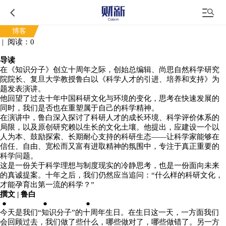
博客
|
阅读：
0
导读
在《知识分子》创立十周年之际，创始总编辑、尚思自然科学研究
院院长、复旦大学教授鲁白以《
科学人才的引进、培养和支持》为
题发表演讲。
他回望了过去十年中国科研文化与环境的变化，思考在快速发展的
同时，我们是否也在重塑属于自己的科学精神。
在演讲中，鲁白深入探讨了科研人才的成长环境、科学评价体系的
局限，以及原创研究赖以生长的文化土壤。他提出，应建设一个以
人为本、鼓励探索、长期耐心支持的科研生态——让科学家能够在
信任、自由、宽松而又富有进取精神的氛围中，专注于真正重要的
科学问题。
这是一份关于科学理想与制度现实的冷静思考，也是一份面向未来
的真诚提案。十年之后，我们仍然应当追问：“什么样的科研文化，
才能孕育出第一流的科学？”
撰文 | 鲁白
● ● ●
今天是我们“知识分子”的十周年生日。在生日这一天，一方面我们
会回顾过去，我们做了些什么，哪些做对了，哪些做错了。另一方