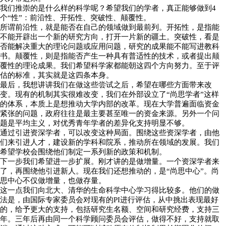
我们推崇的是什么样的科学呢？希望我们的学者，真正能够做到4
个“性”：前沿性、开拓性、突破性、颠覆性。
所谓前沿性，就是能否在自己的领域做到最前列。开拓性，是指能
不能开辟出一个新的研究方向，打开一片新的疆土。突破性，看是
否能解决重大的理论问题或应用问题，研究的成果能不能写进教科
书。颠覆性，则是指能否产生一种具有普适性的技术，或者提出颠
覆性的理论成果。我们希望科学家都能朝这四个方向努力。至于评
估的标准，其实就是这四条本身。
最后，我想讲讲我们在做这些尝试之后，希望在哪些方面带来改
变。现有的机制其实很难改变，我们在外部设立了“尚思学者”这样
的体系，本质上是想推动大学内部的改革。现在大学普遍面临资金
紧张的问题，政府往往是最主要甚至唯一的资金来源。另外一个问
题是平均主义，对优秀青年学者的差异化支持明显不够。
通过引进资深学者，可以改变这种局面。围绕这些资深学者，由他
们来引进人才，建设新的学科和院系，推动所在领域的发展。我们
希望学校会围绕他们制定一系列新的政策和机制。
下一步我们希望进一步扩展。刚才讲的是做增量。一个资深学者来
了，再围绕他引进新人。现在我们还想推动的，是“尚思中心”。尚
思中心不仅做增量，也做存量。
这一点我们向北大、清华的生命科学中心学习得比较多。他们的做
法是，由国际专家委员会对现有的PI进行评估，从中挑出表现最好
的，给予更大的支持，包括研究生名额、空间和研究经费，支持三
年。三年后再由同一个科学顾问委员会评估，做得不好，支持就取