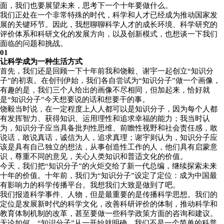
面，我们也要展望未来，思考下一个十年要做什么。
我们正处在一个非常特殊的时代，科学和人才已经成为推动国家发
展的关键环节。因此，我想聊聊科学人才的成长环境、科学研究的
评价体系和科研文化的发展方向，以及创新模式，也想谈一下我们
面临的问题和挑战。
01
让科学成为一种生活方式
首先，我们还是回顾一下十年前我和饶毅、谢宇一起创立“知识分
子”的初衷。在创刊伊始，我们各自尝试为“知识分子”做一个画像，
有趣的是，我们三个人给出的画像不尽相同，但加起来，恰好就
是“知识分子”今天想要说的话和想要干的事。
饶毅当时说，在一定程度上人人都可以是知识分子，因为每个人都
有发挥智力、获得知识、运用理性和追求幸福的能力；我当时认
为，知识分子应当具备批判性思维、前瞻性视野和社会责任感，敢
说话，敢说真话，诚信为人，追求真理；谢宇则认为，知识分子应
该是具有自己独立的想法，从事创造性工作的人，他们具有启蒙意
识，尊重不同的意见，关心人类知识和普适文化的价值。
今天，我们把“知识分子”的火炬交给了新一代总编，继续探索未来
十年的价值。十年前，我们为“知识分子”设定了定位：成为中国最
有影响力的科学传播平台。我想我们大致是做到了吧。
我们报道科学事件、人物，但是最重要的是传播科学思想。我们的
定位是发展新时代的科学文化，改善科研评价的体制，推动科学和
教育体制机制的改革，甚至要做一些科学政策方面的咨询和建议。
无论如何，“知识分子”从一开始就明确，我们不是一个简单的科普