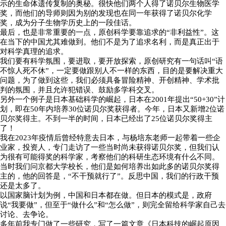
示的生命体遗传复制的奥秘。很快他们两个人得了诺贝尔生物医学
奖，而他们的导师则因为别的发现也在同一年获得了诺贝尔化学
奖，成为分子生物学历史上的一段佳话。
最后，也是非常重要的一点，原创科学要靠追求的“非利益性”。这
在当下的中国尤其难做到。他们不是为了追求名利，而是真正出于
对科学真理的追求。
我们要有科学氛围，要进取，要开放探索，原创研究有一句话叫“语
不惊人死不休”，一定要做跟别人不一样的东西，目的是要解决重大
问题，为了做到这些，我们必须具备冒险精神、开创精神、学术批
判的氛围，并且允许犯错误、鼓励多学科交叉。
另外一个例子是日本基础科学的崛起，日本在2001年提出“50+30”计
划，即在50年内培养30位诺贝尔奖获得者。今年，日本又新增2位诺
贝尔奖得主。不到一半的时间，日本已经出了25位诺贝尔奖得主
了！
我在2023年疫情后曾经特意去日本，与杨培东老师一起带着一些企
业家，投资人，专门走访了一些当时尚未获得诺贝尔奖，但我们认
为很有可能得奖的科学家，考察他们的科研生态环境有什么不同。
当时我们问京都大学校长，他们是如何培养出如此多的诺贝尔奖得
主的，他的回答是，“不干预就行了”。反思中国，我们的行政干预
还是太多了。
以国家脑计划为例，中国和日本都在做。但日本的模式是，政府
说“我要做”，但至于“做什么”和“怎么做”，则完全留给科学家自己去
讨论、去争论。
多年前我专门做了一些研究，写了一篇文章《日本科技的崛起原因