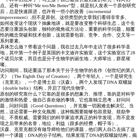
点。还有一种叫“Me too/Me Better”型，就是别人发表一个原创研究
后，总是快速跟进，也许有一些小的改善（incremental
improvement）,但不是原创。这些类型的文章我们看得非常多。
如何改变这个现状？抽象地讲，就是要改变整个科研生态，这个生
态要注重源头创新，独特的视角或方法论，重要的科学问题，颠覆
性的概念突破和技术创新，这就需要包容、竞争、合作、交叉等一
系列要素。
具体怎么做？带着这个问题，我在过去几年中走访了很多科学圣
地，其中第一个例子是英国的卡文迪许实验室，这个实验室出了28
个诺贝尔奖，而且也是分子生物学的诞生地，大师辈出，群星璀
璨。
访问期间，我还重温了那本关于分子生物学的名作《创世纪的第八
天》（The Eighth Day of Creation），两个年轻人，一个是研究生
（克里克），一个是博士后（沃森），两个人发现了DNA 双螺旋
（double helix）结构，开启了现代生物学。
原创的研究靠什么？它靠的是很多的想象力、推理，靠的是对科学
的激情和热爱，做自己喜欢做的事情。它也靠独立思考，好问问
题，问好问题（Good Questions），并克服一切困难去解决它。当
然，这还需要一种文化氛围，这种氛围要能够包容质疑、鼓励争
论、不畏权威。需要我们的科学家追求真正的科学发现，而不是发
现之后带来的名誉，地位，利益（跟多的经费，帽子等）。
沃森、克里克都没有做导师给他们的课题，他们两人自己去搞了这
样一个课题：DNA的分子结构。结果发现了DNA的双螺旋结构，揭