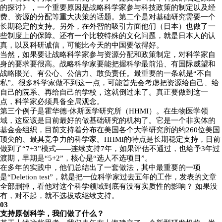
的探讨》，一个重要原因是战略科学家参与科技政策的制定以及经
费、资源的分配等重大决策的话题。第二个是对基础研究需要一个
长期稳定的支持。另外，在外智的吸引方面他们（日本）也做了一
些制度上的保障。还有一个比较特殊的文化问题，就是日本人的认
真，以及科研诚信，可能比今天的中国要做得好。
当然，如果要让战略科学家参与资源分配和政策制定，对科学家自
身的要求要很高。战略科学家要能把握科学最前沿、有国际威望和
战略眼光、有公心、公信力、敢负责任。最重要的一条就是“不自
私”。很多科学家做不到这一点，可能首先会考虑把资源给自己、给
自己的院系、再给自己的学校，这就倒过来了。真正要做到这一
点，科学家必须具备全局观念。
第三个例子是霍华德·休斯医学研究所（HHMI）。在生物医学领
域，这应该是目前最好的做基础研究的机构了。它是一个非实体的
基金会组织，目前支持着分布在美国各个大学研究所的约260位美国
顶尖的、最具竞争力的科学家。HHMI的特点是长期稳定支持，目前
做到了“7+3”模式——连续支持7年，如果评估不通过，也给予3年过
渡期，早期是“5+2”，核心是“选人不选项目”。
在多年的实践中，他们总结出了一套做法，其中最重要的一项
是“Deletion test”，就是把一位科学家过去五年的工作，发表的文章
全部删掉，看他对这个科学领域到底有没有实质性的影响？ 如果没
有，对不起，就不选拔或继续支持。
03
支持原创科学，我们做了什么？