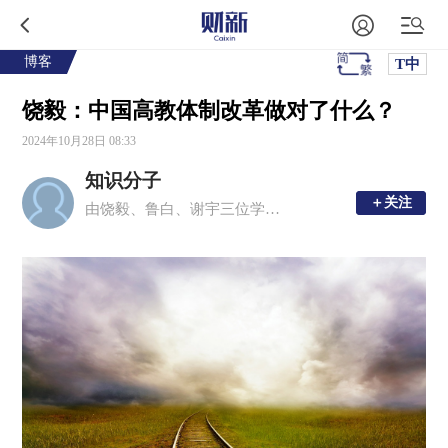
博客
T中
饶毅：中国高教体制改革做对了什么？
2024年10月28日 08:33
知识分子
＋关注
＋关注
由饶毅、鲁白、谢宇三位学者创办的移动新媒体平台，现任主编为周忠和、毛淑德、夏志宏。