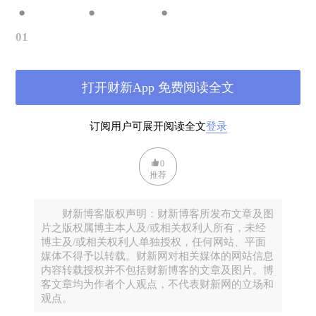
● ● ●
01
预聘制（非升即走）是什么
美国普遍实行的高校预聘制（tenure track），给博士
打开财新App 免费阅读全文
后完成后起步的助理教授充分自主权，6-8年后进行评
审，决定是否继续支持（和晋升）（中国有人简化
订阅用户可展开阅读全文
登录
为“非升即走”）。
0
这一制度，几十年来被证明是人类在高等学校和科技
推荐
机构设立的最佳制度。它有利于年轻人独立（称为主
研究人员，principal investigator，PI），有利于发挥
财新博客版权声明：财新博客所发布文章及图
年轻人的作用，让特别年富力强的人独当一面、敢闯
片之版权属博主本人及/或相关权利人所有，未经
博主及/或相关权利人单独授权，任何网站、平面
敢干。而其质量保证是6到8年后的必须有校外同行参
媒体不得予以转载。财新网对相关媒体的网站信息
与环节的全面评审（一般是院系校内、校外、学校终
内容转载授权并不包括财新博客的文章及图片。博
审委员会），给予年轻人充分的时间，但不是无限制
客文章均为作者个人观点，不代表财新网的立场和
观点。
地不评审。