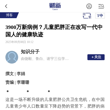
博客
T中
3900万新病例？儿童肥胖正在改写一代中
国人的健康轨迹
2025年09月08日 10:12
知识分子
＋关注
＋关注
由饶毅、鲁白、谢宇三位学者创办的移动新媒体平台，现任主编为周忠和、毛淑德、夏志宏。
撰文 | 李娟
责编 | 李珊珊
● ● ●
这是一场不断升级的儿童肥胖公共卫生危机，在中国
儿童青少年人口数量呈下降趋势的背景下，肥胖的病