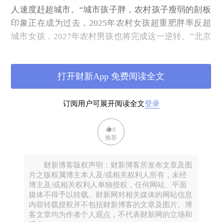
人速度赶超城市。“城市孩子胖，农村孩子瘦弱的刻板
印象正在成为过去，2025年农村女孩超重肥胖率反超
城市女孩，2027年农村男孩也将完成这一逆转。”北京
大学公共卫生学院儿童青少年卫生研究所所长宋逸对
《知识分子》说。她的相关研究获得2024年度“中国肥
打开财新App 免费阅读全文
胖研究十大成果”之一，其发现彻底打破了“肥胖是城
市病”的传统认知，预示着营养转型的负效应正在我国
基层集中释放。肥胖在中国，也开始与贫穷、落后联
订阅用户可展开阅读全文
登录
系在了一起。
0
这些肥胖的孩子所带来的，可能是一代更胖的国人。
推荐
有研究显示，在3岁时肥胖的儿童中，在青春期仍有
90%处于超重或肥胖，还有相当一部分持续到成年
财新博客版权声明：财新博客所发布文章及图
期。这就是肥胖的轨迹效应，所谓“一胖误终身”。
片之版权属博主本人及/或相关权利人所有，未经
博主及/或相关权利人单独授权，任何网站、平面
哪些因素造成了中国儿童肥胖率的“快速上升”与“城乡
媒体不得予以转载。财新网对相关媒体的网站信息
逆转”？
内容转载授权并不包括财新博客的文章及图片。博
客文章均为作者个人观点，不代表财新网的立场和