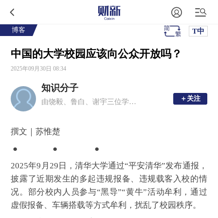
博客
T中
中国的大学校园应该向公众开放吗？
2025年09月30日 08:34
知识分子
＋关注
＋关注
由饶毅、鲁白、谢宇三位学者创办的移动新媒体平台，现任主编为周忠和、毛淑德、夏志宏。
撰文｜苏惟楚
● ● ●
2025年9月29日，清华大学通过“平安清华”发布通报，
披露了近期发生的多起违规报备、违规载客入校的情
况。部分校内人员参与“黑导”“黄牛”活动牟利，通过
虚假报备、车辆搭载等方式牟利，扰乱了校园秩序。