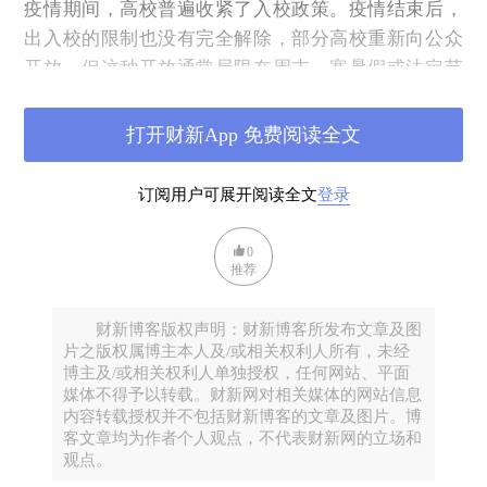
疫情期间，高校普遍收紧了入校政策。疫情结束后，
出入校的限制也没有完全解除，部分高校重新向公众
开放，但这种开放通常局限在周末、寒暑假或法定节
假日，并伴随名额上的限制。对于大众来说，最直接
的感受是，高校校园越来越难进入。
打开财新App 免费阅读全文
“高校界墙一直都在，不过表现形式不一样，”华南理
工大学建筑学院副教授何志森说，过去一些校园出入
订阅用户可展开阅读全文
登录
得经过保安，或凭借校徽、出入证，“在一定程度，校
徽或者出入证也只是‘墙’的某种表现形式。但近十年
0
推荐
来，随着技术手段升级，需要你提报的个人信息越来
越多，墙也越来越难逾越。”
财新博客版权声明：财新博客所发布文章及图
某种意义来讲，校园的“墙”不仅仅是物理防御工事，
片之版权属博主本人及/或相关权利人所有，未经
博主及/或相关权利人单独授权，任何网站、平面
还是精神心理的隔离。在墙内，身份和人际关系因地
媒体不得予以转载。财新网对相关媒体的网站信息
域再次得到定义。
内容转载授权并不包括财新博客的文章及图片。博
客文章均为作者个人观点，不代表财新网的立场和
人们对此类议题的关切并非难以理解。尤其对于20 世
观点。
纪的中国高校来说，校园形态的构筑和演变与国家政