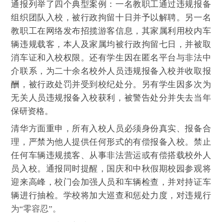
通报列举了四个典型案例：一名教职工通过违规报备
组织团队入校，被行政拘留十日并予以解聘。另一名
教职工在网络发布招揽游客信息，其家属利用校内车
辆违规载客，本人及家属均被行政拘留七日，并被取
消车证和入校权限。还有学生因在匿名平台与非法中
介联系，为二十余名校外人员违规报备入校并收取报
酬，被行政处罚并受到校纪处分。另有学生因多次为
无关人员违规报备入校获利，被警告处分并失去当年
保研资格。
清华方面重申，所有入校人员必须身份真实、报备合
理，严禁为他人提供任何形式的有偿报备入校。禁止
任何车辆违规揽客、从事非法营运或有偿搭载校外人
员入校。通报同时提醒，国庆和中秋假期校园参观将
迎来高峰，校门会加强人员和车辆检查，并对持证车
辆进行抽检。学校将加大巡查和惩处力度，对违规行
为“零容忍”。