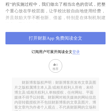
程”的实施过程中，我们做出了相当出色的尝试，把整
个重心放在学校层面，让学校比较自由地使用经费，
并且鼓励大学不断创新、借鉴，特别是在体制机制建
设上开展有益探索。
我们今天的大学和过去二十年前、四十年前已经完全
打开财新App 免费阅读全文
不一样了。整个体制，包括教师人事制度，研究生培
养机制，博士生导师遴选机制等，都发生了深刻的变
订阅用户可展开阅读全文
登录
化。这些变化，让我们的教师能够真正地去主导教
育，主导我们的学术研究……这些，在机制建设上是
0
了不起的进步。
推荐
多年的学校管理告诉了我一个重要的道理：要相信我
们的学者。
财新博客版权声明：财新博客所发布文章及图
片之版权属博主本人及/或相关权利人所有，未经
很多重要的事情只要交给了有责任心的学者，让他们
博主及/或相关权利人单独授权，任何网站、平面
自由地去做，都可以做得很好。其实，在北大、浙
媒体不得予以转载。财新网对相关媒体的网站信息
内容转载授权并不包括财新博客的文章及图片。博
大、重庆大学，包括教师管理体制在内的很多体制机
客文章均为作者个人观点，不代表财新网的立场和
制，都是由学者参与共同建立的，学者在其中发挥了