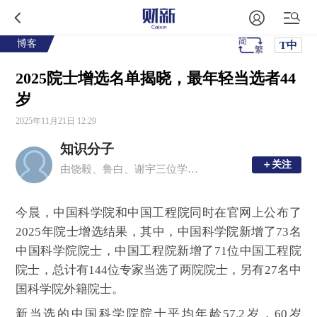
博客
T中
2025院士增选名单揭晓，最年轻当选者44
岁
2025年11月21日 12:29
知识分子
＋关注
＋关注
由饶毅、鲁白、谢宇三位学者创办的移动新媒体平台，现任主编为周忠和、毛淑德、夏志宏。
今晨，中国科学院和中国工程院同时在官网上公布了
2025年院士增选结果，其中，中国科学院新增了
73
名
中国科学院院士，中国工程院新增了
71
位中国工程院
院士，总计有144位专家当选了两院院士，另有
27
名中
国科学院外籍院士。
新当选的中国科学院院士平均年龄57.2岁，60岁