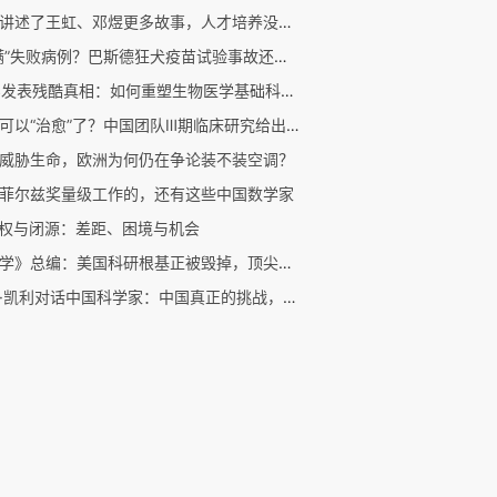
他们讲述了王虹、邓煜更多故事，人才培养没有固定模式
“隐瞒”失败病例？巴斯德狂犬疫苗试验事故还原｜商周专栏
CNS发表残酷真相：如何重塑生物医学基础科研的信任机制？
乙肝可以“治愈”了？中国团队Ⅲ期临床研究给出新答案
威胁生命，欧洲为何仍在争论装不装空调？
菲尔兹奖量级工作的，还有这些中国数学家
开权与闭源：差距、困境与机会
《科学》总编：美国科研根基正被毁掉，顶尖高校却集体沉默
凯文·凯利对话中国科学家：中国真正的挑战，不是人工智能，是原创性