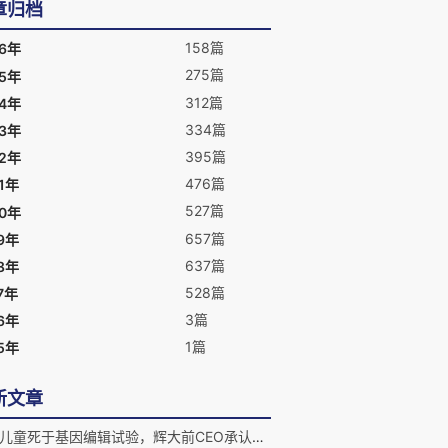
章归档
158篇
26年
275篇
25年
312篇
24年
334篇
23年
395篇
22年
476篇
1年
527篇
20年
657篇
9年
637篇
8年
528篇
7年
3篇
6年
1篇
5年
新文章
又有儿童死于基因编辑试验，辉大前CEO承认使用过高剂量