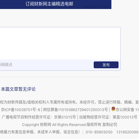
订阅财新网主编精选电邮
新网观点
发布
本篇文章暂无评论
权为财新传媒及/或相关权利人专属所有或持有。未经许可，禁止进行转载、摘编、
京ICP备10026701号-8
|
网信算备110105862729401250013号
|
京公网安备 11
广播电视节目制作经营许可证：京第01015号
|
出版物经营许可证：第直100013号
Copyright 财新网 All Rights Reserved 版权所有 复制必究
害信息举报、未成年人举报、谣言信息）：010-85905050 13195200605 举报邮