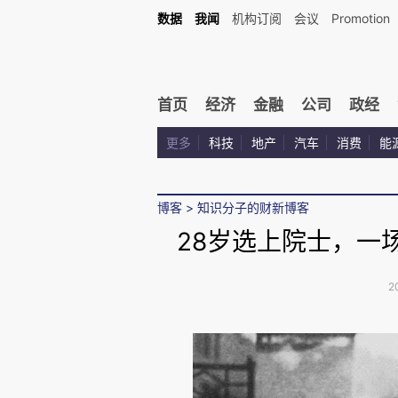
数据
我闻
机构订阅
会议
Promotion
首页
经济
金融
公司
政经
更多
科技
地产
汽车
消费
能
博客
>
知识分子的财新博客
28岁选上院士，一
2