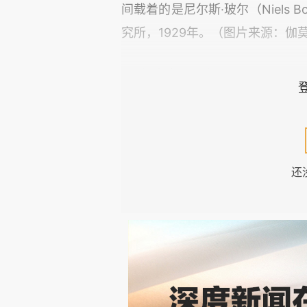
间载着的是尼尔斯·玻尔（Niels
究所，1929年。（图片来源：伽莫
撰文｜邸利会
在1931年8月到1933年1
段时间里发生了很多事情——在护
[2]，两人坠入爱河并闪电登记结婚
还
联名电报，嘲讽哲学家鲍里斯·黑
奇经历。
但本文讲述的事，在很长时间
略”[6]。