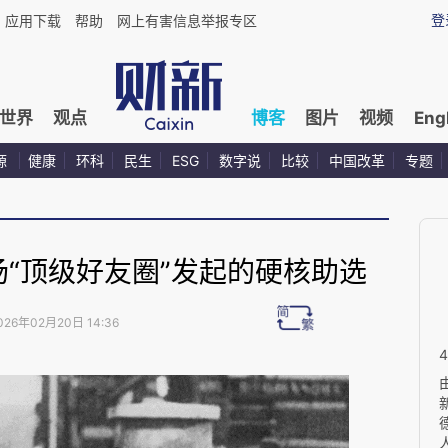
登
应用下载
帮助
网上有害信息举报专区
世界
观点
博客
图片
视频
Eng
源
健康
环科
民生
ESG
数字说
比较
中国改革
专题
场“顶级好友圈”发起的硬核助选
026年02月20日 14:36