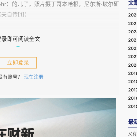
文
 Bohr）的儿子。照片摄于哥本哈根，尼尔斯·玻尔研
夫自传[1]）
20
20
20
登录即可阅读全文
20
20
0月，差不多两年多里，伽莫夫被苏联政府限制出境。这
202
立即登录
照局漫长的等待期间邂逅了柳博芙（“Rho”）
20
；他和朗道[3]、布朗斯坦[4]、伊万年科[5]等发
201
没有账号？
现在注册
201
森而掀起轩然大波；还有他几次尝试私自越境的离
201
201
201
里几乎不为人知，似乎连伽莫夫本人都在刻意“忽
最