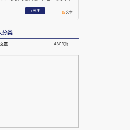
望知识、独立思考的人努力，共享人类知
识、共析现代思想、共建智趣中国。
+关注
文章
人分类
4303篇
文章