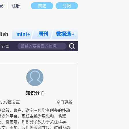
录
注册
商城
订阅
lish
mini+
周刊
数据通
讣闻
知识分子
4303篇文章
今日更新
由饶毅、鲁白、谢宇三位学者创办的移动
新媒体平台，现任主编为周忠和、毛淑
德、夏志宏。知识分子致力于关注科学、
人文、思想。我们将兼容并包，时刻为渴