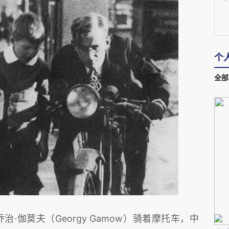
个
全部
与乔治·伽莫夫（Georgy Gamow）骑着摩托车，中