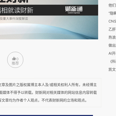
这些事，确切地说，他参选苏联科学院院士，试图
联第一个理论物理研究所，试图在自己的国家再造
不重要，或者“乏味”到没必要提。
热浪
刻，1968年的3月4日，虽然一些当事人，如好
做出
洛夫[8]已经去世，但朗道、伊万年科尚在世？抑
AI
感的创伤记忆，伽莫夫始终不愿提起？
0
推荐
及图片之版权属博主本人及/或相关权利人所有，未经博主
平面媒体不得予以转载。财新网对相关媒体的网站信息内容转载
客文章均为作者个人观点，不代表财新网的立场和观点。