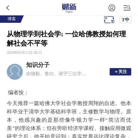
博客
T中
从物理学到社会学: 一位哈佛教授如何理
解社会不平等
2026年05月11日 08:23
知识分子
＋关注
＋关注
由饶毅、鲁白、谢宇三位学者创办的移动新媒体平台，现任主编为周忠和、毛淑德、夏志宏。
编者按：
今天推荐一篇哈佛大学社会学教授周翔的自述。他本
科毕业于清华大学基础科学班，主修数学与物理。原
本，他感兴趣的是那些像牛顿力学一样“简洁而优
美”的理论体系；但在旁听经济学课程、接触应用微观
研究之后，他开始意识到：真实世界远比理论复杂，