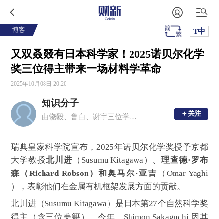
博客
T中
又双叒叕有日本科学家！2025诺贝尔化学
奖三位得主带来一场材料学革命
2025年10月08日 20:20
知识分子
＋关注
＋关注
由饶毅、鲁白、谢宇三位学者创办的移动新媒体平台，现任主编为周忠和、毛淑德、夏志宏。
瑞典皇家科学院宣布，2025年诺贝尔化学奖授予京都
大学教授
北川进
（Susumu Kitagawa）、
理查德·罗布
森（Richard Robson）和奥马尔·亚吉
（Omar Yaghi
），表彰他们在金属有机框架发展方面的贡献。
北川进（Susumu Kitagawa）是日本第27个自然科学奖
得主（含三位美籍）。今年，Shimon Sakaguchi 因其