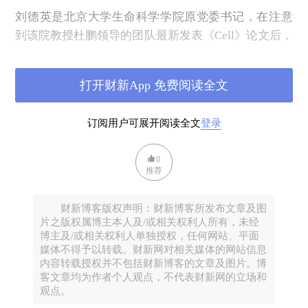
刘德英是北京大学生命科学学院原党委书记，在注意
到该院教授杜鹏领导的团队最新发表《Cell》论文后，
他主动与杜鹏讨论将成果产业化的可能性，并建议由
其学生担任创业的主要推动者。
打开财新App 免费阅读全文
“客观来说，创业是有门槛的。”刘德英回忆说，“学生
的创新不错，刚开始创业有所欠缺，但经过训练，成
订阅用户可展开阅读全文
登录
长速度极快。”
以赛促创是刘德英培育潜在科技转化项目的重要途径
0
推荐
之一，起到了验证项目可行性、调改创业方向，打磨
方案等作用。在比赛之外，北大双创学院还通过双创
财新博客版权声明：财新博客所发布文章及图
课程和链接社会、产业资源，为创业者提供系统指导
片之版权属博主本人及/或相关权利人所有，未经
与支持。
博主及/或相关权利人单独授权，任何网站、平面
媒体不得予以转载。财新网对相关媒体的网站信息
2023年，这个年轻的学生团队再次带队参加中国国际
内容转载授权并不包括财新博客的文章及图片。博
大学生创新大赛，凭借“跨物种肿瘤基因治疗”项目斩
客文章均为作者个人观点，不代表财新网的立场和
观点。
获大赛全国总冠军。