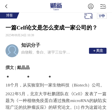
博客
T中
一篇Cell论文是怎么变成一家公司的？
2025年09月24日 10:39
知识分子
＋关注
＋关注
由饶毅、鲁白、谢宇三位学者创办的移动新媒体平台，现任主编为周忠和、毛淑德、夏志宏。
撰文 | 戴晶晶
● ● ●
18个月，从实验室到一家生物科技（Biotech）公司。
2022年5月，北京大学杜鹏团队在《Cell》发表了一篇
题为《一种植物免疫蛋白通过挽救microRNA的缺陷实
现广泛的抗肿瘤反应》的研究论文。[1] 作为这篇论文