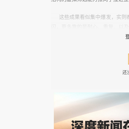
这些成果看似集中爆发，实则
闪，更多靠的是耐心、重复、以及把
对徐墨说，你这是“六年‘墨’一篇
间才发第一篇文章，也不怕科研弟
当然，年底依旧不出意外，我本
还
好在我们实验室的年度贺年M
文章的多得多。虽然不能对标网红
01
十字路口的北生所