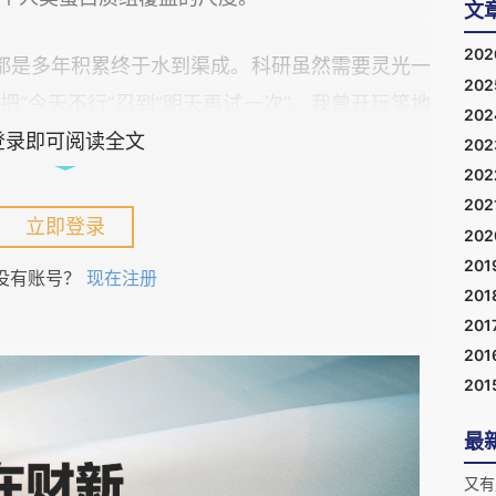
文
20
都是多年积累终于水到渠成。科研虽然需要灵光一
20
“今天不行”忍到“明天再试一次”。我曾开玩笑地
20
”。在五年评估的压力之下，他居然有勇气用六年时
登录即可阅读全文
20
20
子江湖老，脱发没有“帽子”罩。
202
立即登录
20
人的实验室则连续第十三年与CNS 擦肩而过。
201
没有账号？
现在注册
201
V如期杀青。大概看我们MV的同学，比看我们科研
201
科学家，也算是以我们的方式刷一刷存在感。
201
201
最