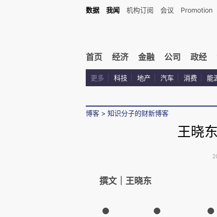
数据
我闻
机构订阅
会议
Promotion
首页
经济
金融
公司
政经
更多
科技
地产
汽车
消费
能
博客
>
知识分子的财新博客
王晓东
2
撰文｜王晓东
● ● ●