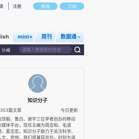
录
注册
商城
订阅
lish
mini+
周刊
数据通
讣闻
知识分子
4303篇文章
今日更新
由饶毅、鲁白、谢宇三位学者创办的移动
新媒体平台，现任主编为周忠和、毛淑
德、夏志宏。知识分子致力于关注科学、
人文、思想。我们将兼容并包，时刻为渴