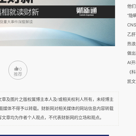
箱全职回国来到北生所红楼前。灯还是这些灯，树
立时种下的那棵银杏，不过小腿粗细。秋天一到，依
出一地金黄。那时离北生所成立刚好七年。七年，
热浪
见之人显出些许疲态，旧得不动声色。这七年间，
做出
二十来个实验室分布在四层。不少是在做拟南芥、
AI
句“给我1%的生命科学基础研究经费，还你50%的
0
推荐
真变成了统计学事实：2012年中国CNS文章二
及图片之版权属博主本人及/或相关权利人所有，未经博主
。
平面媒体不得予以转载。财新网对相关媒体的网站信息内容转载
客文章均为作者个人观点，不代表财新网的立场和观点。
.3亿的稳定支持模式，在成立的七年以后，第一次开