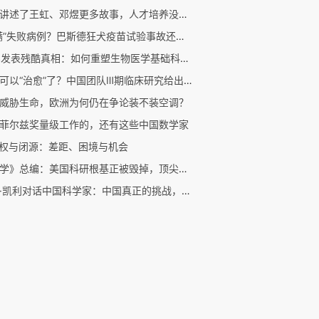
他们讲述了王虹、邓煜更多故事，人才培养没有固定模式
“隐瞒”失败病例？巴斯德狂犬疫苗试验事故还原｜商周专栏
CNS发表残酷真相：如何重塑生物医学基础科研的信任机制？
乙肝可以“治愈”了？中国团队Ⅲ期临床研究给出新答案
威胁生命，欧洲为何仍在争论装不装空调？
菲尔兹奖量级工作的，还有这些中国数学家
开权与闭源：差距、困境与机会
《科学》总编：美国科研根基正被毁掉，顶尖高校却集体沉默
凯文·凯利对话中国科学家：中国真正的挑战，不是人工智能，是原创性