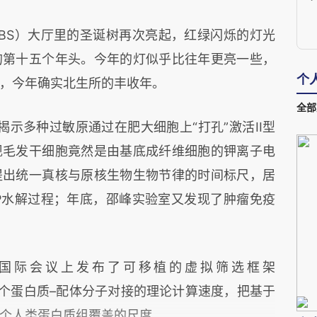
IBS）大厅里的圣诞树再次亮起，红绿闪烁的灯光
的第十五个年头。今年的灯似乎比往年更亮一些，
个
，今年确实北生所的丰收年。
全部
示多种过敏原通过在肥大细胞上“打孔”激活II型
现毛发干细胞竟然是由基底成纤维细胞的钾离子电
提出统一真核与原核生物生物节律的时间标尺，居
P水解过程；年底，邵峰实验室又发现了肿瘤免疫
国际会议上发布了可移植的虚拟筛选框架
9万亿个蛋白质–配体分子对接的理论计算速度，把基于
个人类蛋白质组覆盖的尺度。