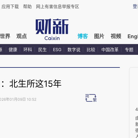
登
应用下载
帮助
网上有害信息举报专区
世界
观点
博客
图片
视频
Eng
源
健康
环科
民生
ESG
数字说
比较
中国改革
专题
：北生所这15年
026年01月09日 10:52