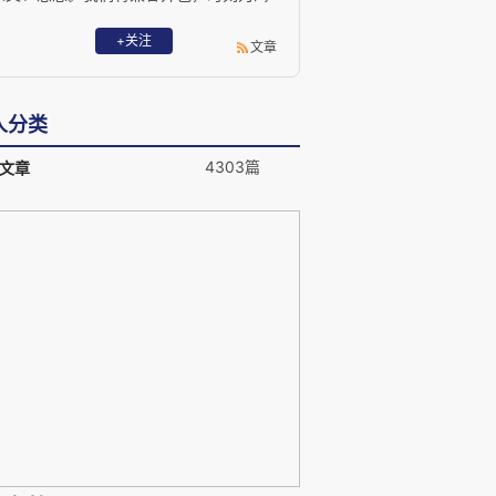
望知识、独立思考的人努力，共享人类知
识、共析现代思想、共建智趣中国。
+关注
文章
人分类
4303篇
文章