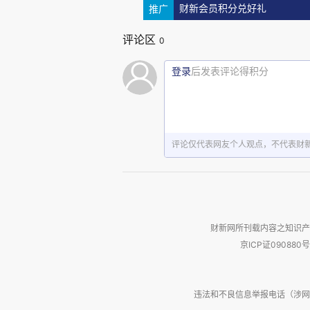
始显得吃力。实验室数目在长，
推广
财新会员积分兑好礼
了。科技部和北京科委以外新的
评论区
0
了北大。北京十月的秋风里，只剩
登录
后发表评论得积分
摆在面前的选择并不复杂：要
全职回来，硬扛。或者说得直白
死。
评论仅代表网友个人观点，不代表财
不是在危机中灭亡，就是在危
家级新兴技术研究院，干脆把NI
财新网所刊载内容之知识产
现得很快，被否定得也同样干脆。
京ICP证090880号
迷茫之中，收到了很多来自各
违法和不良信息举报电话（涉网络暴力有
《十字路口的北生所》，并且第