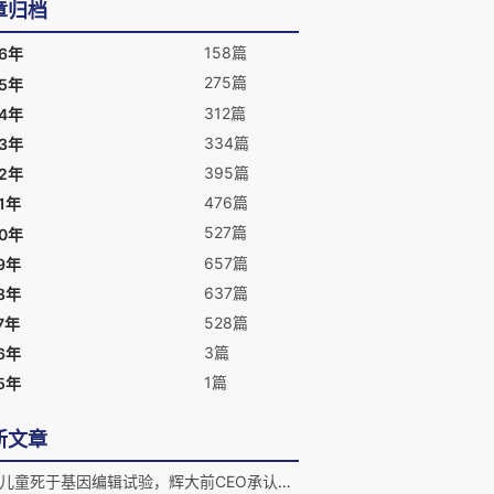
章归档
158篇
26年
275篇
25年
312篇
24年
334篇
23年
395篇
22年
476篇
1年
527篇
20年
657篇
9年
637篇
8年
528篇
7年
3篇
6年
1篇
5年
新文章
又有儿童死于基因编辑试验，辉大前CEO承认使用过高剂量