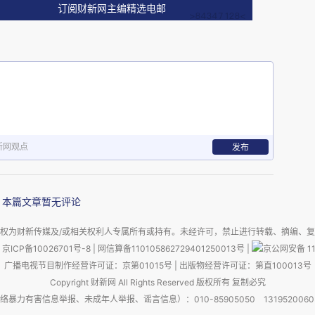
人员在相应增多，通货膨胀从不讲情怀。钱，不够
订阅财新网主编精选电邮
来源一时半会儿看不见。共同所长和学术副所长去
下我一个人站在原地凌乱。
么放弃，老老实实回去当我的HHMI研究员；要么
一点：不能同日同月生（入职），可以同日同月
新网观点
发布
机中崛起。我最先想到的，是不是推动成立一个国
本篇文章暂无评论
BS并进去，作为生物技术研究的基石？这个设想出
权为财新传媒及/或相关权利人专属所有或持有。未经许可，禁止进行转载、摘编、
京ICP备10026701号-8
|
网信算备110105862729401250013号
|
京公网安备 11
广播电视节目制作经营许可证：京第01015号
|
出版物经营许可证：第直100013号
界朋友的关切。《凤凰周刊》做了一篇深度报道
Copyright 财新网 All Rights Reserved 版权所有 复制必究
害信息举报、未成年人举报、谣言信息）：010-85905050 13195200605 举报邮
一时间送到了领导案头。回应随之而来，却多少有